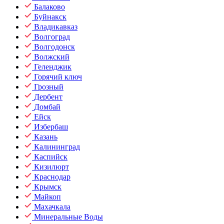
Балаково
Буйнакск
Владикавказ
Волгоград
Волгодонск
Волжский
Геленджик
Горячий ключ
Грозный
Дербент
Домбай
Ейск
Избербаш
Казань
Калининград
Каспийск
Кизилюрт
Краснодар
Крымск
Майкоп
Махачкала
Минеральные Воды