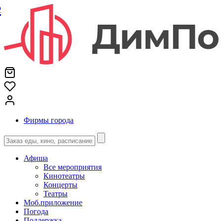
е
Фирмы города
Афиша
Все мероприятия
Кинотеатры
Концерты
Театры
Моб.приложение
Погода
Поддержка