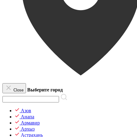
Выберите город
Close
Азов
Анапа
Армавир
Архыз
Астрахань