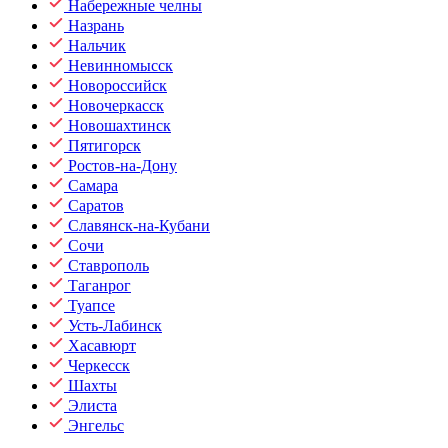
Набережные челны
Назрань
Нальчик
Невинномысск
Новороссийск
Новочеркасск
Новошахтинск
Пятигорск
Ростов-на-Дону
Самара
Саратов
Славянск-на-Кубани
Сочи
Ставрополь
Таганрог
Туапсе
Усть-Лабинск
Хасавюрт
Черкесск
Шахты
Элиста
Энгельс