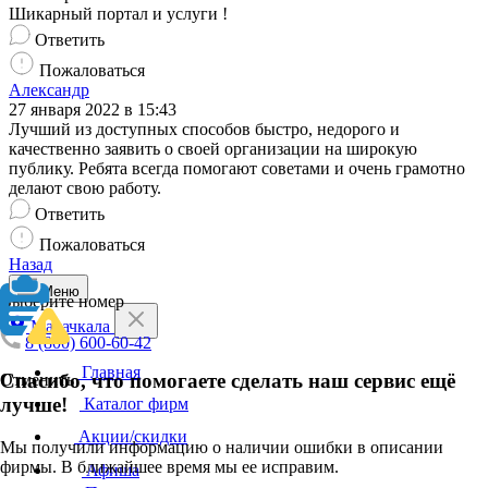
Шикарный портал и услуги !
Ответить
Пожаловаться
Александр
27 января 2022 в 15:43
Лучший из доступных способов быстро, недорого и
качественно заявить о своей организации на широкую
публику. Ребята всегда помогают советами и очень грамотно
делают свою работу.
Ответить
Пожаловаться
Назад
Меню
Выберите номер
Махачкала
8 (800) 600-60-42
Главная
Спасибо, что помогаете сделать наш сервис ещё
Отменить
лучше!
Каталог фирм
Акции/скидки
Мы получили информацию о наличии ошибки в описании
фирмы. В ближайшее время мы ее исправим.
Афиша