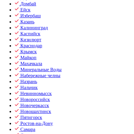
Домбай
Ейск
Избербаш
Казань
Калининград
Каспийск
Кизилюрт
Краснодар
Крымск
Майкоп
Махачкала
Минеральные Воды
Набережные челны
Назрань
Нальчик
Невинномысск
Новороссийск
Новочеркасск
Новошахтинск
Пятигорск
Ростов-на-Дону
Самара