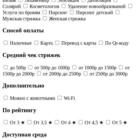
Визаж
Лешмейкер
Эпиляция
Депиляция
Солярий
Косметология
Удаление новообразований
Услуги по бровям
Пирсинг
Пирсинг детский
Мужская стрижка
Женская стрижка
Способ оплаты
Наличные
Карта
Перевод с карты
По Qr-коду
Средний чек стрижек
до 500р
от 500р до 1000р
от 1000р до 1500р
от
1500р до 2000р
от 2000р до 2500р
от 2500р до 3000р
Дополнительно
Можно с животными
Wi-Fi
По рейтингу
От 3 ★
От 3,5 ★
От 4 ★
От 4,5 ★
От 5 ★
Доступная среда