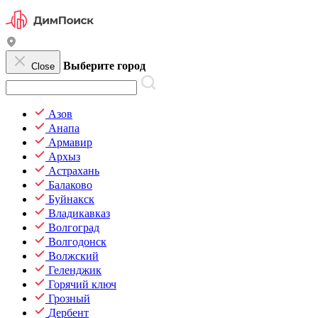
Выберите город
Close
Азов
Анапа
Армавир
Архыз
Астрахань
Балаково
Буйнакск
Владикавказ
Волгоград
Волгодонск
Волжский
Геленджик
Горячий ключ
Грозный
Дербент