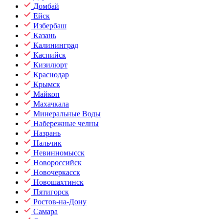
Домбай
Ейск
Избербаш
Казань
Калининград
Каспийск
Кизилюрт
Краснодар
Крымск
Майкоп
Махачкала
Минеральные Воды
Набережные челны
Назрань
Нальчик
Невинномысск
Новороссийск
Новочеркасск
Новошахтинск
Пятигорск
Ростов-на-Дону
Самара