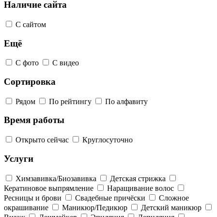
Наличие сайта
С сайтом
Ещё
С фото
С видео
Сортировка
Рядом
По рейтингу
По алфавиту
Время работы
Открыто сейчас
Круглосуточно
Услуги
Химзавивка/Биозавивка
Детская стрижка
Кератиновое выпрямление
Наращивание волос
Ресницы и брови
Свадебные причёски
Сложное
окрашивание
Маникюр/Педикюр
Детский маникюр