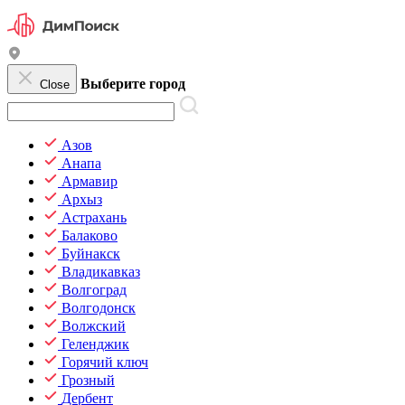
Выберите город
Close
Азов
Анапа
Армавир
Архыз
Астрахань
Балаково
Буйнакск
Владикавказ
Волгоград
Волгодонск
Волжский
Геленджик
Горячий ключ
Грозный
Дербент