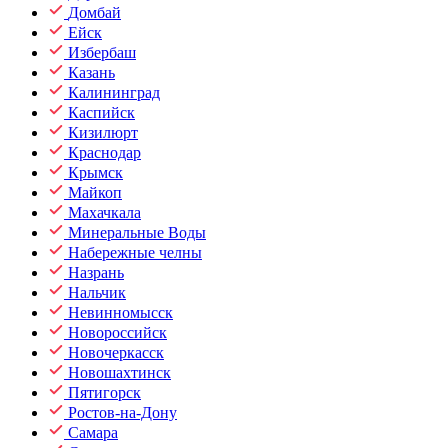
Домбай
Ейск
Избербаш
Казань
Калининград
Каспийск
Кизилюрт
Краснодар
Крымск
Майкоп
Махачкала
Минеральные Воды
Набережные челны
Назрань
Нальчик
Невинномысск
Новороссийск
Новочеркасск
Новошахтинск
Пятигорск
Ростов-на-Дону
Самара