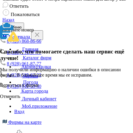
Ответить
Пожаловаться
Назад
Меню
Выберите номер
Махачкала
8 (928) 868-86-66
Главная
Спасибо, что помогаете сделать наш сервис ещё
8 (988) 716-97-77
лучше!
Каталог фирм
8 (928) 061-87-77
Акции/скидки
Мы получили информацию о наличии ошибки в описании
фирмы. В ближайшее время мы ее исправим.
8 (928) 525-62-22
Афиша
Погода
Вернуться к фирме
8 (928) 049-60-40
Карта города
Отменить
Личный кабинет
Моб.приложение
Вход
Фирмы на карте