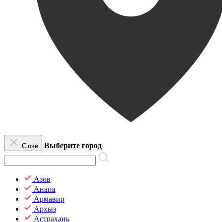
Выберите город
Close
Азов
Анапа
Армавир
Архыз
Астрахань