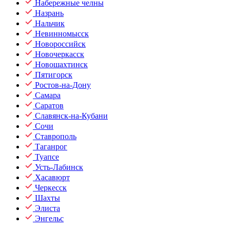
Набережные челны
Назрань
Нальчик
Невинномысск
Новороссийск
Новочеркасск
Новошахтинск
Пятигорск
Ростов-на-Дону
Самара
Саратов
Славянск-на-Кубани
Сочи
Ставрополь
Таганрог
Туапсе
Усть-Лабинск
Хасавюрт
Черкесск
Шахты
Элиста
Энгельс