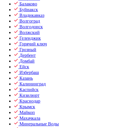
Балаково
Буйнакск
Владикавказ
Волгоград
Волгодонск
Волжский
Геленджик
Горячий ключ
Грозный
Дербент
Домбай
Ейск
Избербаш
Казань
Калининград
Каспийск
Кизилюрт
Краснодар
Крымск
Майкоп
Махачкала
Минеральные Воды