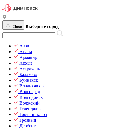
Выберите город
Close
Азов
Анапа
Армавир
Архыз
Астрахань
Балаково
Буйнакск
Владикавказ
Волгоград
Волгодонск
Волжский
Геленджик
Горячий ключ
Грозный
Дербент