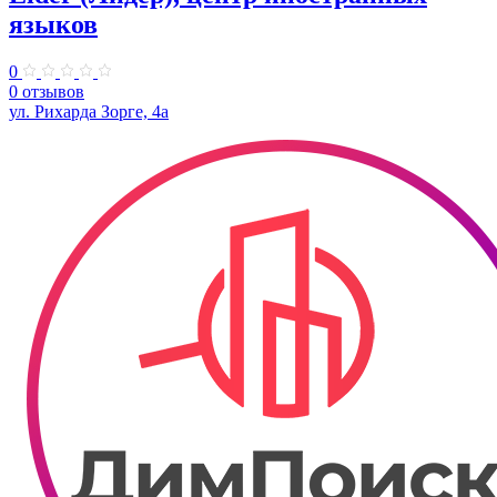
языков
0
0 отзывов
ул. Рихарда Зорге, 4а