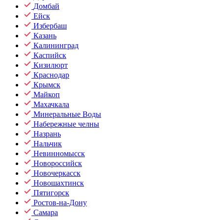
Домбай
Ейск
Избербаш
Казань
Калининград
Каспийск
Кизилюрт
Краснодар
Крымск
Майкоп
Махачкала
Минеральные Воды
Набережные челны
Назрань
Нальчик
Невинномысск
Новороссийск
Новочеркасск
Новошахтинск
Пятигорск
Ростов-на-Дону
Самара