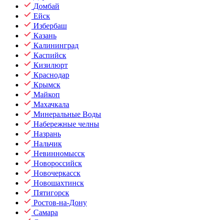
Домбай
Ейск
Избербаш
Казань
Калининград
Каспийск
Кизилюрт
Краснодар
Крымск
Майкоп
Махачкала
Минеральные Воды
Набережные челны
Назрань
Нальчик
Невинномысск
Новороссийск
Новочеркасск
Новошахтинск
Пятигорск
Ростов-на-Дону
Самара