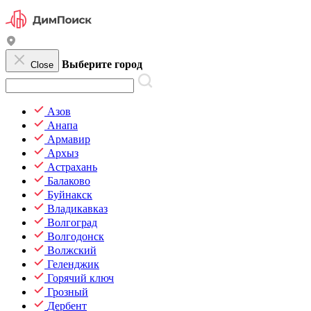
Выберите город
Close
Азов
Анапа
Армавир
Архыз
Астрахань
Балаково
Буйнакск
Владикавказ
Волгоград
Волгодонск
Волжский
Геленджик
Горячий ключ
Грозный
Дербент