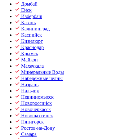
Домбай
Ейск
Избербаш
Казань
Калининград
Каспийск
Кизилюрт
Краснодар
Крымск
Майкоп
Махачкала
Минеральные Воды
Набережные челны
Назрань
Нальчик
Невинномысск
Новороссийск
Новочеркасск
Новошахтинск
Пятигорск
Ростов-на-Дону
Самара